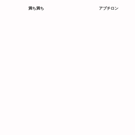
満ち満ち
アブチロン