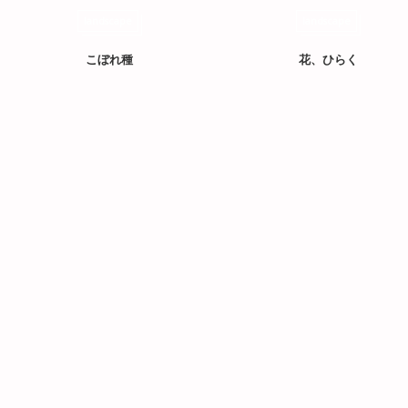
landscape
landscape
こぼれ種
花、ひらく