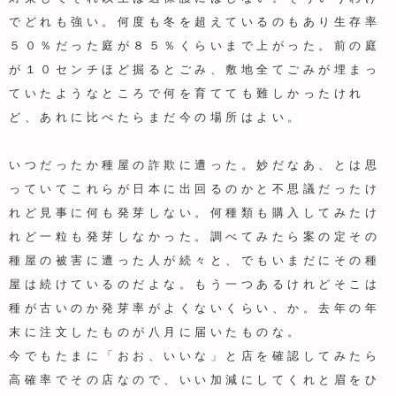
でどれも強い。何度も冬を超えているのもあり生存率
５０％だった庭が８５％くらいまで上がった。前の庭
が１０センチほど掘るとごみ、敷地全てごみが埋まっ
ていたようなところで何を育てても難しかったけれ
ど、あれに比べたらまだ今の場所はよい。
いつだったか種屋の詐欺に遭った。妙だなあ、とは思
っていてこれらが日本に出回るのかと不思議だったけ
れど見事に何も発芽しない。何種類も購入してみたけ
れど一粒も発芽しなかった。調べてみたら案の定その
種屋の被害に遭った人が続々と、でもいまだにその種
屋は続けているのだよな。もう一つあるけれどそこは
種が古いのか発芽率がよくないくらい、か。去年の年
末に注文したものが八月に届いたものな。
今でもたまに「おお、いいな」と店を確認してみたら
高確率でその店なので、いい加減にしてくれと眉をひ