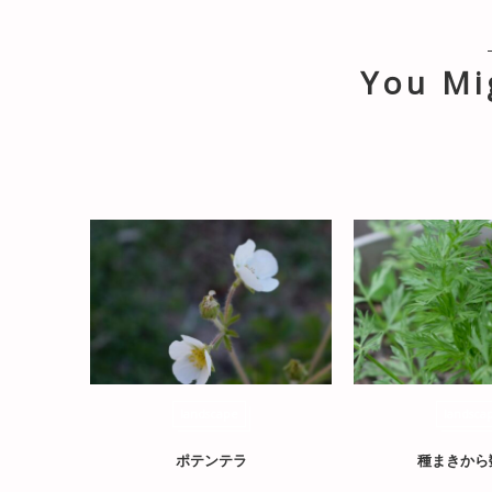
You Mi
landscape
landsca
ポテンテラ
種まきから