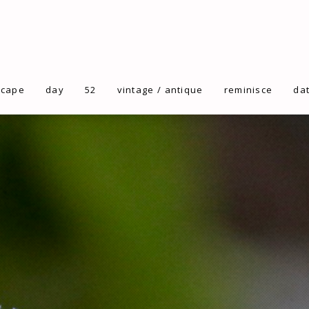
scape
day
52
vintage / antique
reminisce
da