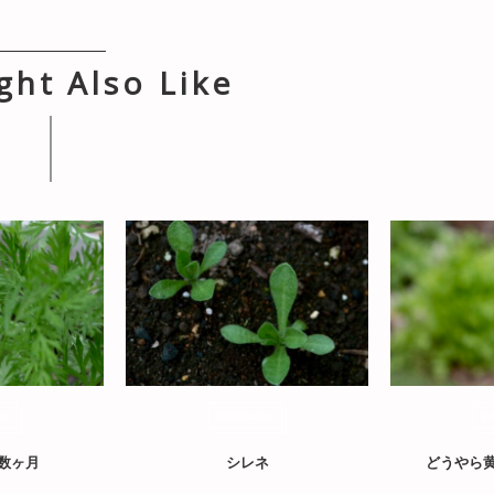
ght Also Like
pe
landscape
la
数ヶ月
シレネ
どうやら