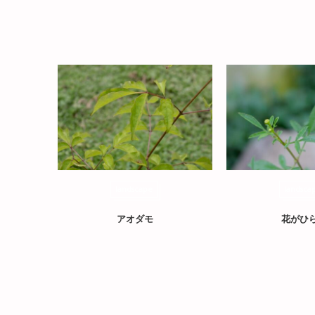
landscape
landsca
アオダモ
花がひ