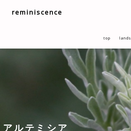
reminiscence
top
land
アルテミシア