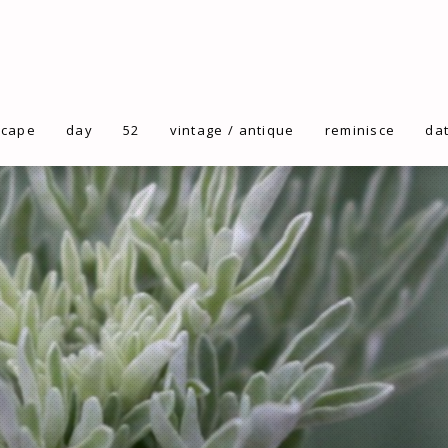
scape
day
52
vintage / antique
reminisce
da